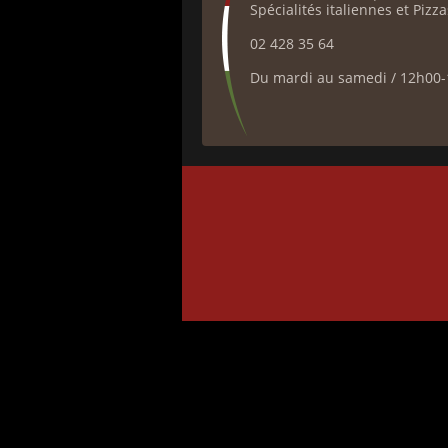
Spécialités italiennes et Pizz
02 428 35 64
Du mardi au samedi / 12h00