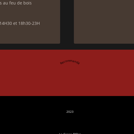
as au feu de bois
-14H30 et 18h30-23H
Recommandé
2023